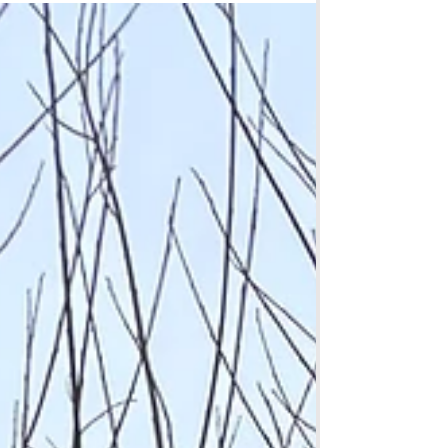
yoga. Vrijwel dagelijks maak ik een wandeling
buiten - vandaag door het Griftpark. Halverwege
voelde ik de onweerstaanbare behoefte even stil
te staan en wat yoga te doen. Het geluid van de
wind, vogels, kabbelend water, de aarde onder
mijn voeten, de zon of juist de kou op mijn huid —
het voegt iets toe wat binnen moeilijk helemaal te
ervare