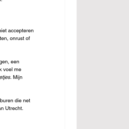
 niet accepteren 
en, onrust of 
gen, een 
k voel me 
tjes.
 Mijn 
 buren die net 
an Utrecht.