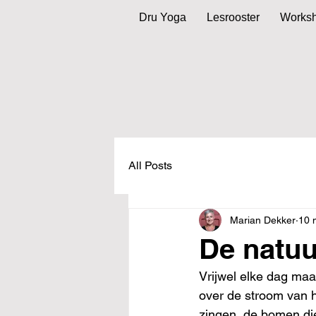
Dru Yoga
Lesrooster
Works
All Posts
Marian Dekker
10 
De natuu
Vrijwel elke dag maa
over de stroom van he
zingen, de bomen die