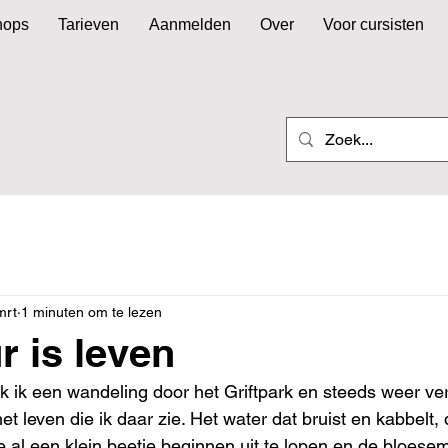
hops
Tarieven
Aanmelden
Over
Voor cursisten
mrt
1 minuten om te lezen
r is leven
k ik een wandeling door het Griftpark en steeds weer ve
t leven die ik daar zie. Het water dat bruist en kabbelt, 
 al een klein beetje beginnen uit te lopen en de bloesem