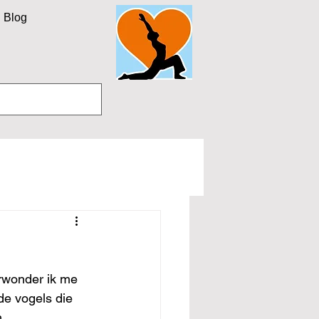
Blog
rwonder ik me 
de vogels die 
.