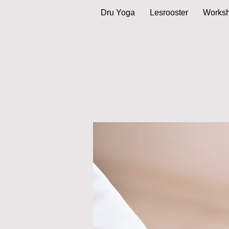
Dru Yoga
Lesrooster
Works