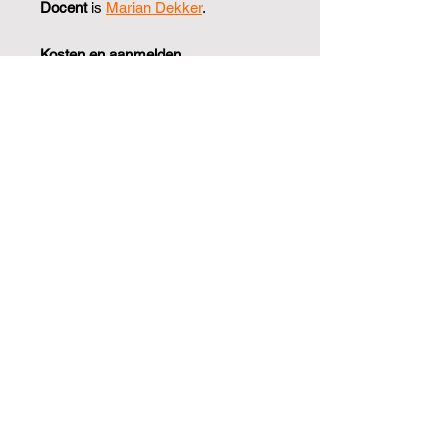
Docent
is
Marian Dekker
.
Kosten en aanmelden
Kosten bedragen € 32 per
persoon.
Opgeven kan
hier
of via
onderstaande knop.
Ben je vaste cursist? Dan kun je deze
workshop
hier
boeken met 2
(openstaande) lessen van je
lescyclus.
Je bent van harte welkom!
JA, ik meld me aan!