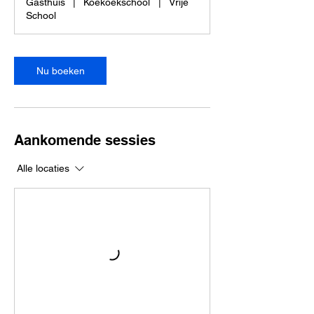
Gasthuis
|
Koekoekschool
|
Vrije
n
School
.
Nu boeken
Aankomende sessies
Alle locaties