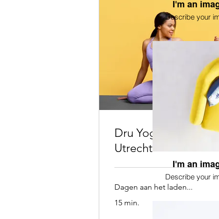
I'm an imag
Describe your i
Dru Yoga in Hartje
Utrecht
I'm an imag
Describe your i
Dagen aan het laden...
15 min.