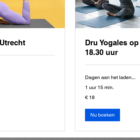
 Utrecht
Dru Yogales o
18.30 uur
Dagen aan het laden...
1 uur 15 min.
18
€ 18
euro
Nu boeken