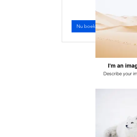
Nu boeken
I'm an imag
Describe your i