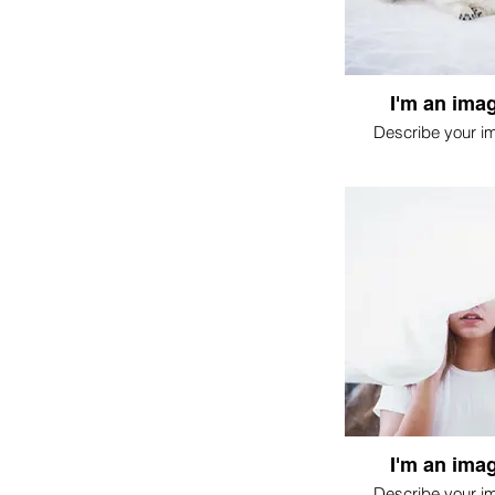
I'm an imag
Describe your i
I'm an imag
Describe your i