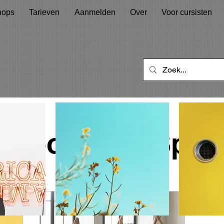
hops
Tarieven
Aanmelden
Over
Voor cursisten
Book Your Spot