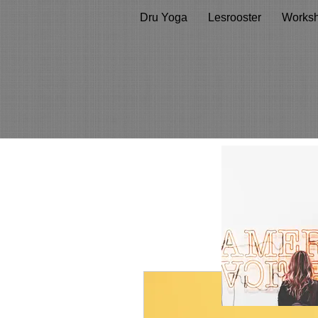
Dru Yoga
Lesrooster
Works