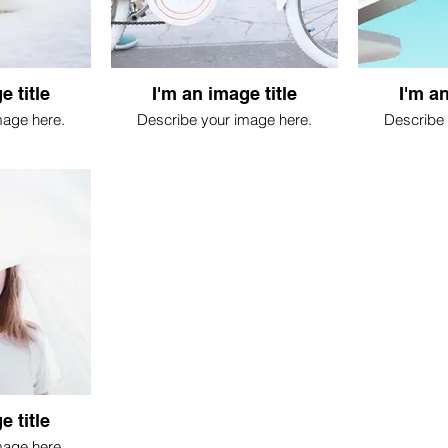
e title
I'm an image title
I'm an
mage here.
Describe your image here.
Describe 
e title
mage here.