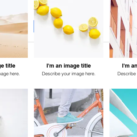
18
€ 18
euro
Nu boeken
e title
I'm an image title
I'm an
mage here.
Describe your image here.
Describe 