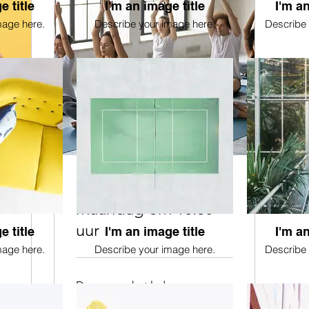
e title
I'm an image title
I'm an
mage here.
Describe your image here.
Describe 
Dru Yogales op
maandag om 18.30
uur
e title
I'm an image title
I'm an
mage here.
Describe your image here.
Describe 
Dagen aan het laden...
1 uur 15 min.